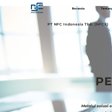
Beranda
Tentan
PT NFC Indonesia Tbk. (NFCX)
PE
Melalui solusi-