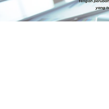
tengah perubah
yang t
MEMIKIRKAN KE
KETERLIBATAN P
MODERN
Di tengah pesatnya proses digit
terus berkembang, pelaku bisni
cara untuk mempertahankan pe