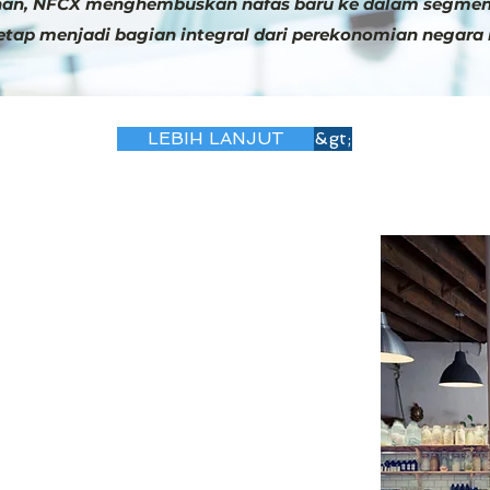
an, NFCX menghembuskan nafas baru ke dalam segmen 
etap menjadi bagian integral dari perekonomian negara i
LEBIH LANJUT
&gt;
MBALI PLATFORM
ELANGGAN RETAIL
alisasi ekonomi di mana bisnis e-commerce
s ritel modern di Indonesia perlu mencari
langgannya agar tetap bersaing. Dengan