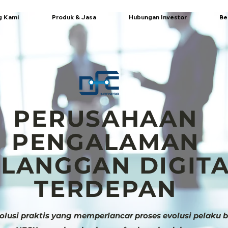
g Kami
Produk & Jasa
Hubungan Investor
Be
PERUSAHAAN
PENGALAMAN
LANGGAN DIGIT
TERDEPAN
solusi praktis yang memperlancar proses evolusi pelaku bis