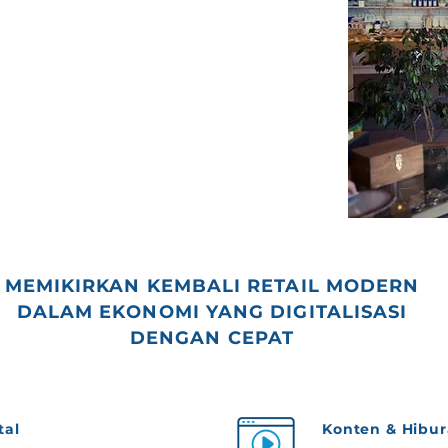
mer engagement yang komprehensif dan
 membantu peritel modern untuk memahami
nggan dengan lebih baik. Melalui solusi-
proses evolusi pelaku bisnis ritel di tengah
uskan nafas baru ke dalam segmen
 bagian integral dari perekonomian negara
MEMIKIRKAN KEMBALI RETAIL MODERN
DALAM EKONOMI YANG DIGITALISASI
DENGAN CEPAT
tal
Konten & Hibu