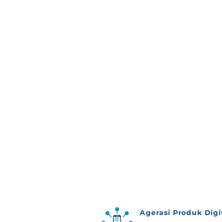
menyediakan platform custo
didukung oleh big data, NFCX
dan memprediksi perilaku pela
solusi praktis yang memperlancar 
perubahan, NFCX menghemb
tradisional yang tetap menjadi
ini.
Agerasi Produk Digi