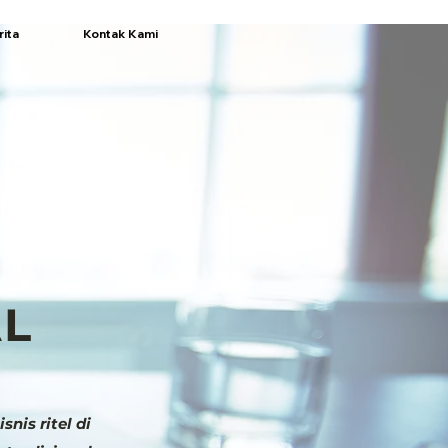
rita
Kontak Kami
AL
nis ritel di