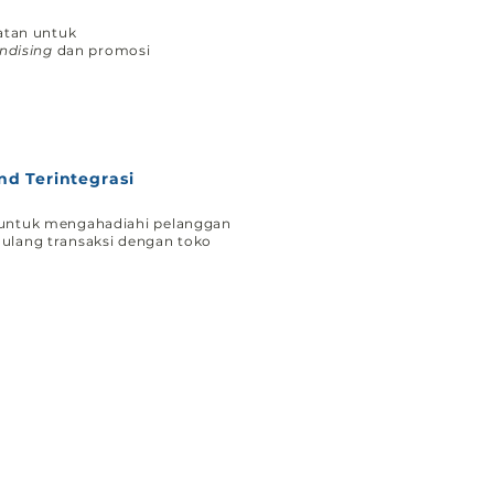
tan untuk
ndising
dan promosi
nd Terintegrasi
s untuk mengahadiahi pelanggan
-ulang transaksi dengan toko