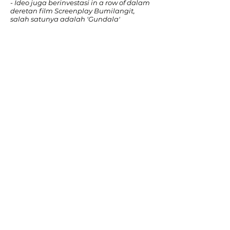
- Ideo juga berinvestasi in a row of dalam
deretan film Screenplay Bumilangit,
salah satunya adalah 'Gundala'
Lebih Lanjut
Mitra:
PT NFC Indonesia Tbk.
Kota Mangkuluhur, lantai 7,