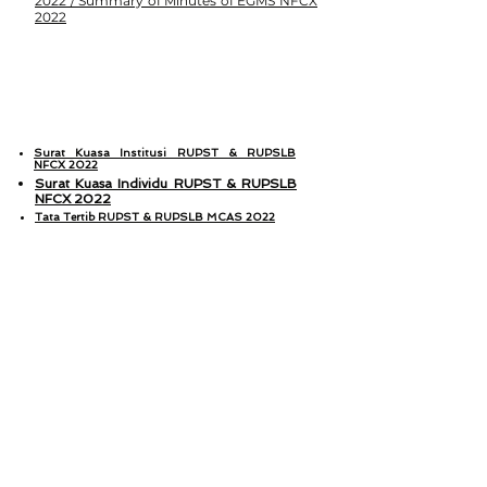
2022 / Summary of Minutes of EGMS NFCX
2022
2022
Surat Kuasa Institusi RUPST & RUPSLB
NFCX 2022
Surat Kuasa Individu RUPST & RUPSLB
NFCX 2022
Tata Tertib RUPST & RUPSLB MCAS 2022
2021
Pengumuman RUPST & RUPSLB NFCX 2021
/ Announcement of GMS & EGMS NFCX 2021
Pemanggilan RUPST & RUPSLB NFCX 2021/
Convocation of GMS & EGMS NFCX 2021
Ringkasan Risalah Rapat RUPST NFCX 2021/
Ringkasan Risalah RUPS NFCX 2021